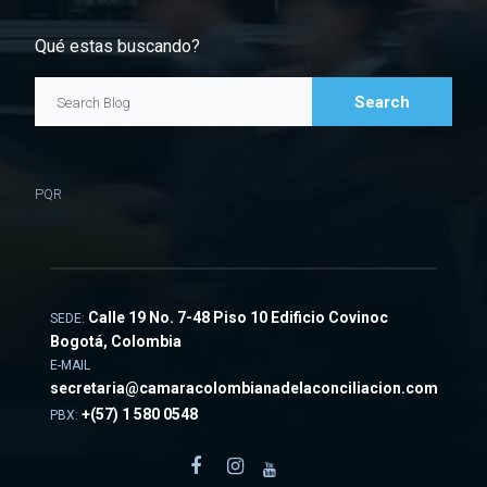
Qué estas buscando?
Search
Search Blog
PQR
Calle 19 No. 7-48 Piso 10 Edificio Covinoc
SEDE:
Bogotá, Colombia
E-MAIL
secretaria@camaracolombianadelaconciliacion.com
+
(57) 1 580 0548
PBX: