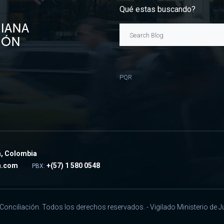
Qué estas buscando?
Search Blog
PQR
á, Colombia
n.com
+
(57) 1 580 0548
PBX:
nciliación. Todos los derechos reservados. - Vigilado Ministerio de Ju