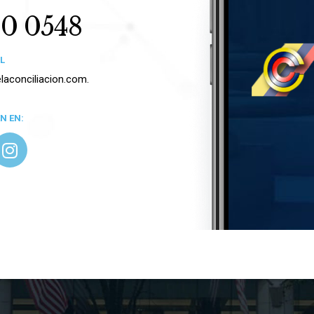
80 0548
L
aconciliacion.com.
N EN: