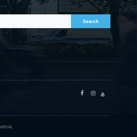
Search
sticia,